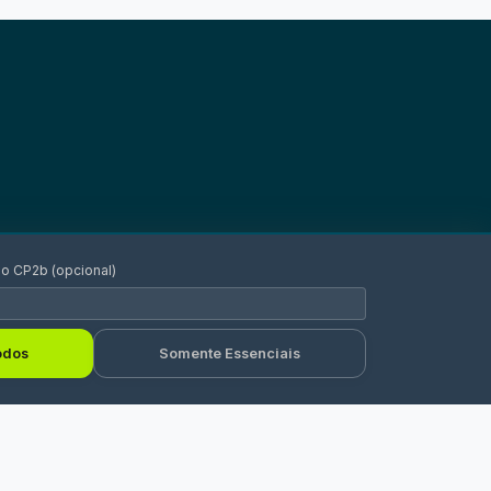
o CP2b (opcional)
odos
Somente Essenciais
NTATO
PE — Universidade Estadual de
mpinas
a Cora Coralina, 330