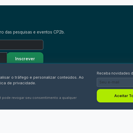
Receba novidades d
alisar o tráfego e personalizar conteúdos. Ao
ica de privacidade.
tro das pesquisas e eventos CP2b.
Aceitar T
ê pode revogar seu consentimento a qualquer
Inscrever
EXPLORE
INSTITUCIONAL
CO
NI
Sobre o CP2b
Governança
Ca
Eixos de Pesquisa
Transparência
os.
Equipe
Parceiros
Ru
Publicações
Oportunidades