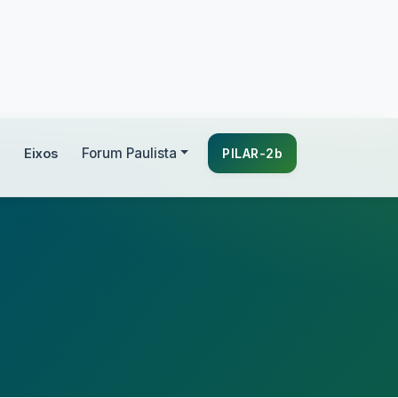
A+
A-
PT
EN
Acessibilidade
Eixos
Forum Paulista
PILAR-2b