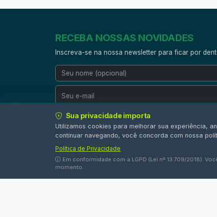
Sua privacidade importa
RECEBA NOSSAS NOVIDADES
Utilizamos cookies para melhorar sua experiência, an
continuar navegando, você concorda com nossa polít
Inscreva-se na nossa newsletter para ficar por den
Política de Privacidade
Em conformidade com a LGPD (Lei nº 13.709/2018). Voc
momento.
Centro Paulista de Estudos em Biogás e Bioprodut
Pesquisa, inovação e políticas públicas para a