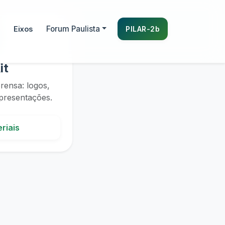
it
prensa: logos,
apresentações.
riais