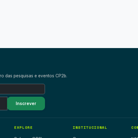
Receba novidades d
alisar o tráfego e personalizar conteúdos. Ao
ica de privacidade.
Aceitar T
ê pode revogar seu consentimento a qualquer
tro das pesquisas e eventos CP2b.